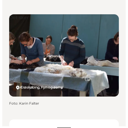
Det sker
Ærøskøbing, Fyn og øerne
Foto
:
Karin Falter