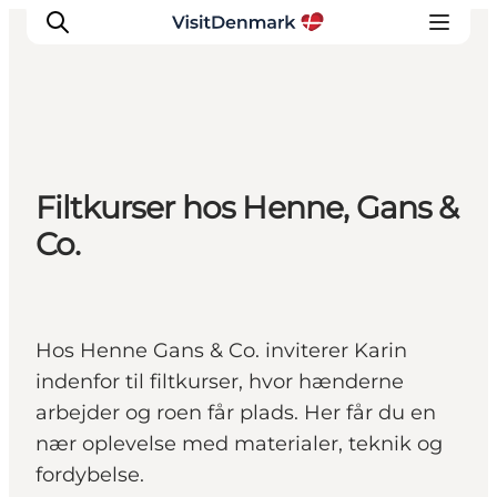
Inspiration
Filtkurser hos Henne, Gans &
Destinationer
Co.
Oplevelser
Overnatning
Planlæg ferien
Hos Henne Gans & Co. inviterer Karin
indenfor til filtkurser, hvor hænderne
arbejder og roen får plads. Her får du en
nær oplevelse med materialer, teknik og
fordybelse.