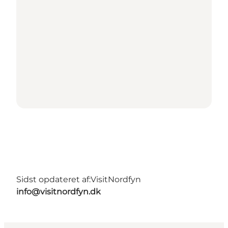
Sidst opdateret af:
VisitNordfyn
info@visitnordfyn.dk