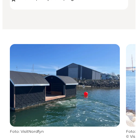
Foto
:
VisitNordfyn
Foto
:
©
Visi