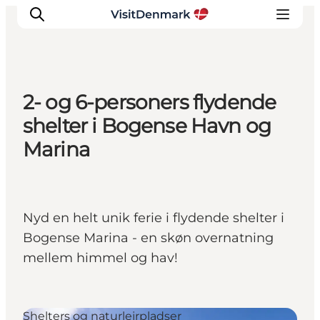
2- og 6-personers flydende
Inspiration
shelter i Bogense Havn og
Destinationer
Marina
Oplevelser
Overnatning
Planlæg ferien
Nyd en helt unik ferie i flydende shelter i
Bogense Marina - en skøn overnatning
mellem himmel og hav!
Shelters og naturlejrpladser