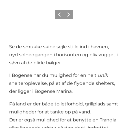
Forrige
Næste
Se de smukke skibe sejle stille ind i havnen,
nyd solnedgangen i horisonten og bliv vugget i
søvn af de blide bølger.
I Bogense har du mulighed for en helt
unik
shelteroplevelse, på et af de flydende shelters,
der ligger i Bogense Marina.
På land er der både toiletforhold, grillplads samt
muligheder for at tanke op på vand.
Der er også mulighed for at benytte en Trangia
eller lignende udstyr på den dertil indrettet