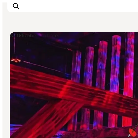
Natklubber og barer
Inspiration
Destinationer
Oplevelser
Overnatning
Planlæg ferien