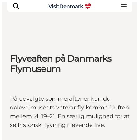
Inspiration
Flyveaften på Danmarks
Destinationer
Flymuseum
Oplevelser
Overnatning
Planlæg ferien
På udvalgte sommeraftener kan du
opleve museets veteranfly komme i luften
mellem kl. 19–21. En særlig mulighed for at
se historisk flyvning i levende live.