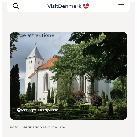
Øvrige attraktioner
Inspiration
Destinationer
Oplevelser
Overnatning
Planlæg ferien
Mariager, Nordjylland
Foto
:
Destination Himmerland