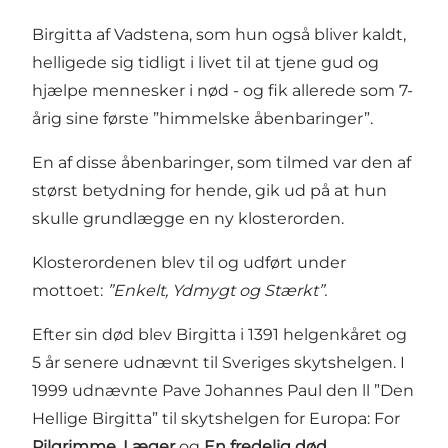
Birgitta af Vadstena, som hun også bliver kaldt,
helligede sig tidligt i livet til at tjene gud og
hjælpe mennesker i nød - og fik allerede som 7-
årig sine første ”himmelske åbenbaringer”.
En af disse åbenbaringer, som tilmed var den af
størst betydning for hende, gik ud på at hun
skulle grundlægge en ny klosterorden.
Klosterordenen blev til og udført under
mottoet:
”Enkelt, Ydmygt og Stærkt”.
Efter sin død blev Birgitta i 1391 helgenkåret og
5 år senere udnævnt til Sveriges skytshelgen. I
1999 udnævnte Pave Johannes Paul den ll ”Den
Hellige Birgitta” til skytshelgen for Europa: For
Pilgrimme
,
Læger
og
En
fredelig
død
.