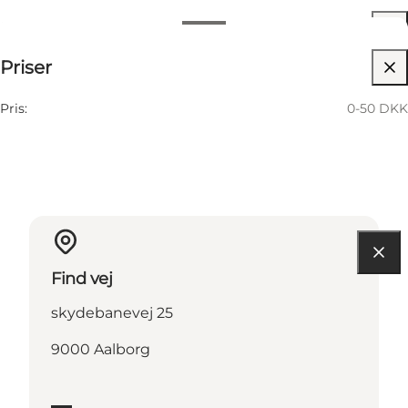
Datoer og tider
0-50 DKK
Priser
Besøg hjemmeside
9 Oktober
03:45 PM–07:00 PM
Fredag
Pris:
0-50 DKK
Find vej
skydebanevej 25
9000 Aalborg