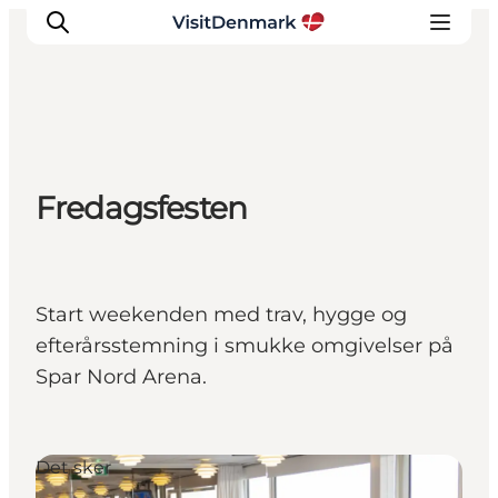
Inspiration
Fredagsfesten
Destinationer
Oplevelser
Overnatning
Planlæg ferien
Start weekenden med trav, hygge og
efterårsstemning i smukke omgivelser på
Spar Nord Arena.
Det sker