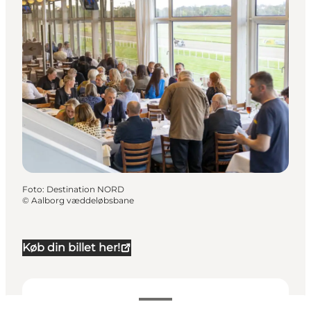
Foto
:
Destination NORD
©
Aalborg væddeløbsbane
Køb din billet her!
Datoer og tider