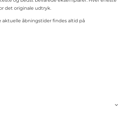
lotteste og bedst bevarede eksemplarer. Hver eneste
 det originale udtryk.
 aktuelle åbningstider findes altid på