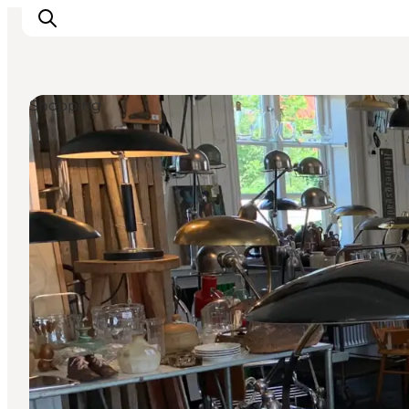
Shopping
Inspiration
Destinationer
Oplevelser
Overnatning
Planlæg ferien