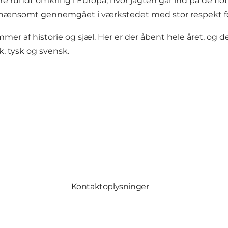
re rundt omkring i Europa, hvor jagten går ind på de f
r nænsomt gennemgået i værkstedet med stor respekt for
er af historie og sjæl. Her er der åbent hele året, og de
 tysk og svensk.
Kontaktoplysninger