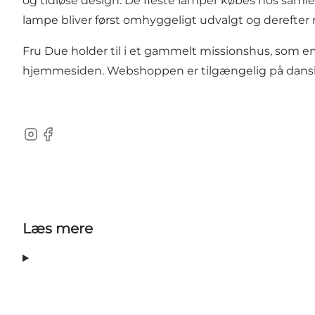
og tidløse design. De fleste lamper købes hos samle
lampe bliver først omhyggeligt udvalgt og derefte
Fru Due holder til i et gammelt missionshus, som emm
hjemmesiden. Webshoppen er tilgængelig på dansk,
Instagram
Facebook
Læs mere