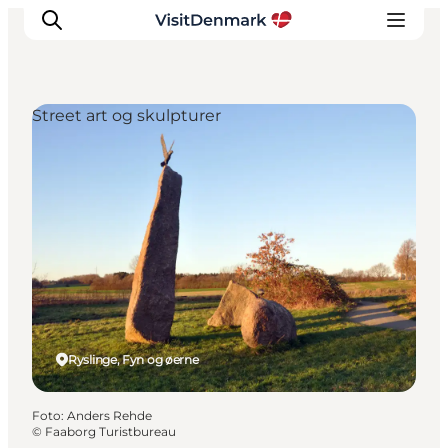
Street art og skulpturer
Inspiration
Destinationer
Oplevelser
Overnatning
Planlæg ferien
Ryslinge, Fyn og øerne
Foto
:
Anders Rehde
©
Faaborg Turistbureau