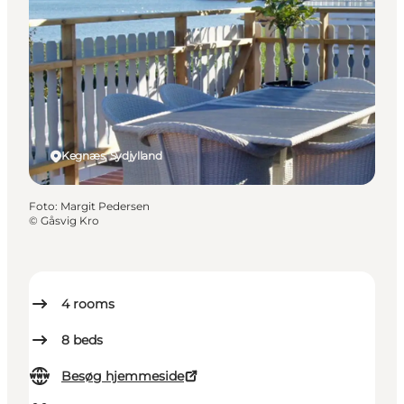
Kegnæs, Sydjylland
Foto
:
Margit Pedersen
©
Gåsvig Kro
4
rooms
8
beds
Besøg hjemmeside