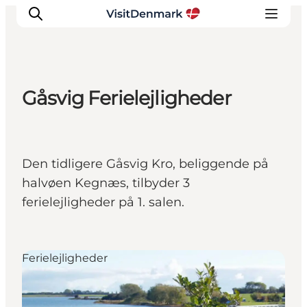
Gåsvig Ferielejligheder
Inspiration
Destinationer
Oplevelser
Den tidligere Gåsvig Kro, beliggende på
Overnatning
halvøen Kegnæs, tilbyder 3
Planlæg ferien
ferielejligheder på 1. salen.
Ferielejligheder