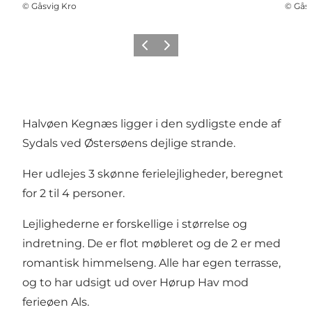
©
Gåsvig Kro
©
Gåsv
Forrige
Næste
Halvøen Kegnæs ligger i den sydligste ende af
Sydals ved Østersøens dejlige strande.
Her udlejes 3 skønne ferielejligheder, beregnet
for 2 til 4 personer.
Lejlighederne er forskellige i størrelse og
indretning. De er flot møbleret og de 2 er med
romantisk himmelseng. Alle har egen terrasse,
og to har udsigt ud over Hørup Hav mod
ferieøen Als.