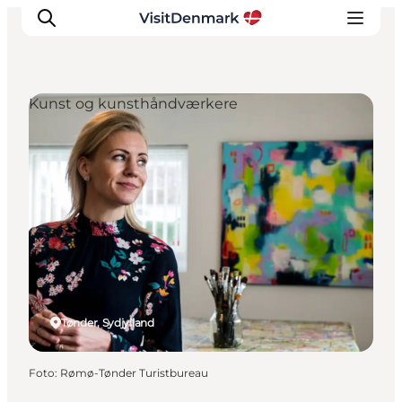
Kunst og kunsthåndværkere
Inspiration
Destinationer
Oplevelser
Overnatning
Planlæg ferien
Tønder, Sydjylland
Foto
:
Rømø-Tønder Turistbureau