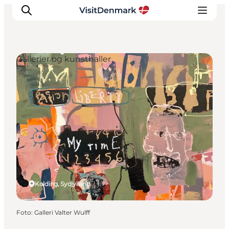
Gallerier og kunsthaller
Inspiration
Destinationer
Oplevelser
Overnatning
Planlæg ferien
Kolding, Sydjylland
Foto
:
Galleri Valter Wulff