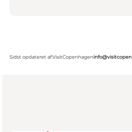
Sidst opdateret af:
VisitCopenhagen
info@visitcope