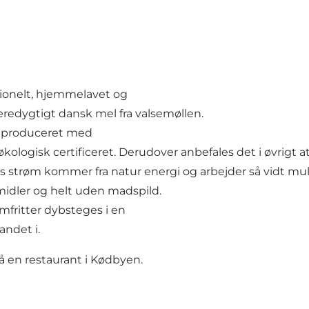
ditionelt, hjemmelavet og
æredygtigt dansk mel fra valsemøllen.
sk produceret med
økologisk certificeret. Derudover anbefales det i øvrigt 
deres strøm kommer fra natur energi og arbejder så vidt 
idler og helt uden madspild.
omfritter dybsteges i en
andet i.
å en restaurant i Kødbyen.