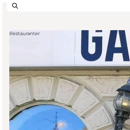
Restauranter
Inspiration
Destinationer
Oplevelser
Overnatning
Planlæg ferien