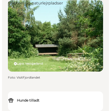
Shelters og naturlejrpladser
Lejre, Vestsjælland
Foto
:
VisitFjordlandet
Hunde tilladt