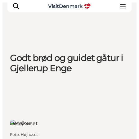
Inspiration
Godt brød og guidet gåtur i
Destinationer
Gjellerup Enge
Oplevelser
Overnatning
Planlæg ferien
Herning,
Vestjylland
Det sker
Foto
:
Højhuset