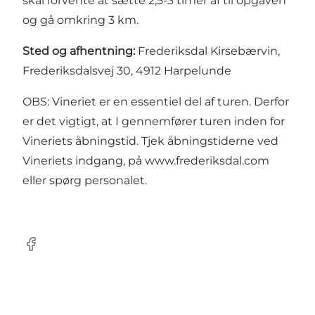
skal forvente at sætte 2,5-3 timer af til opgaven
og gå omkring 3 km.
Sted og afhentning:
Frederiksdal Kirsebærvin,
Frederiksdalsvej 30, 4912 Harpelunde
OBS: Vineriet er en essentiel del af turen. Derfor
er det vigtigt, at I gennemfører turen inden for
Vineriets åbningstid. Tjek åbningstiderne ved
Vineriets indgang, på
www.frederiksdal.com
eller spørg personalet.
Facebook