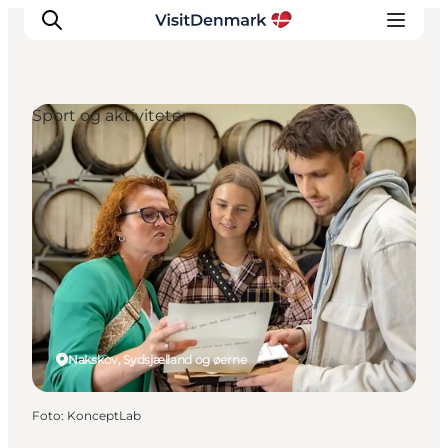
Sport og aktiviteter
Inspiration
Destinationer
Oplevelser
Overnatning
Planlæg ferien
Nakskov, Sydsjælland og øerne
Foto
:
KonceptLab