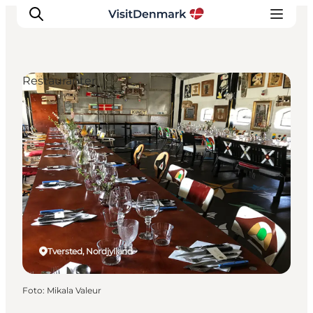
Restauranter
Inspiration
Destinationer
Oplevelser
Overnatning
Planlæg ferien
Tversted, Nordjylland
Foto
:
Mikala Valeur