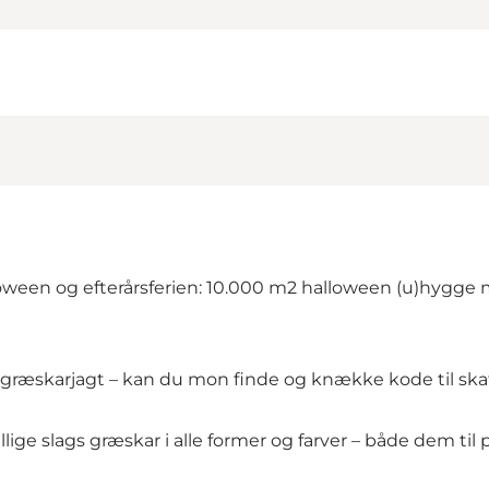
lloween og efterårsferien: 10.000 m2 halloween (u)hygge
å græskarjagt – kan du mon finde og knække kode til ska
ige slags græskar i alle former og farver – både dem til 