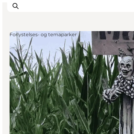
Forlystelses- og temaparker
Inspiration
Destinationer
Oplevelser
Overnatning
Planlæg ferien