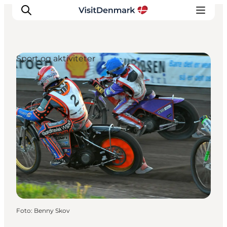
Sport og aktiviteter
Inspiration
Destinationer
Oplevelser
Overnatning
Planlæg ferien
Foto
:
Benny Skov