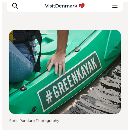
Bådudlejere
Inspiration
Destinationer
Oplevelser
Overnatning
Planlæg ferien
Foto
:
Panduro Photography