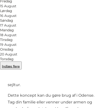
Fredag
15 August
Lørdag
16 August
Søndag
Foto
:
Panduro Photography
Foto
:
17 August
Mandag
18 August
Forrige
Næste
Tirsdag
19 August
Onsdag
20 August
Torsdag
Hver kajak er udstyret med en spand og
Indlæs flere
gribetang, så du nemt kan samle affald fra
vandet, mens du nyder den naturskønne
sejltur.
Dette koncept kan du gøre brug af i Odense.
Tag din familie eller venner under armen og