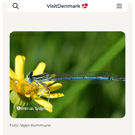
Naturområder
Inspiration
Destinationer
Oplevelser
Overnatning
Planlæg ferien
Brørup, Sydjylland
Foto
:
Vejen Kommune