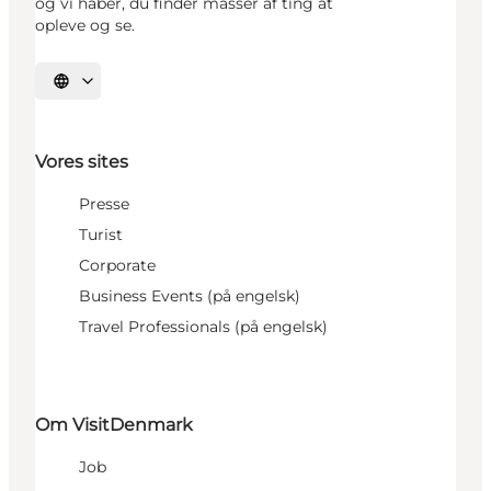
og vi håber, du finder masser af ting at
opleve og se.
Vælg sprog
Vores sites
Presse
Turist
Corporate
Business Events (på engelsk)
Travel Professionals (på engelsk)
Om VisitDenmark
Job