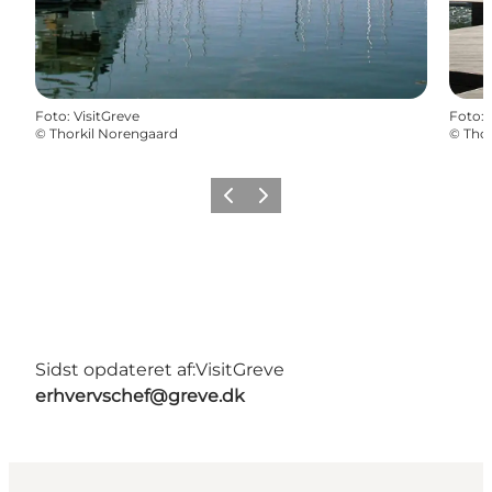
Foto
:
VisitGreve
Foto
:
©
Thorkil Norengaard
©
Thor
Forrige
Næste
Sidst opdateret af:
VisitGreve
erhvervschef@greve.dk