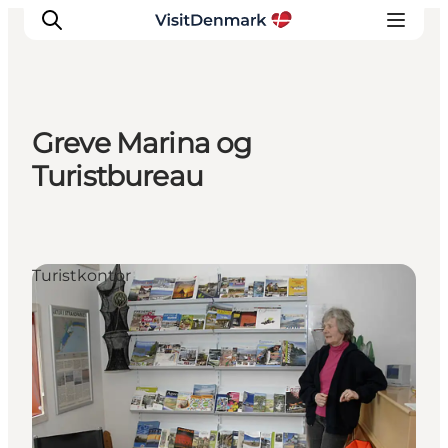
Greve Marina og
Inspiration
Turistbureau
Destinationer
Oplevelser
Overnatning
Turistkontor
Planlæg ferien