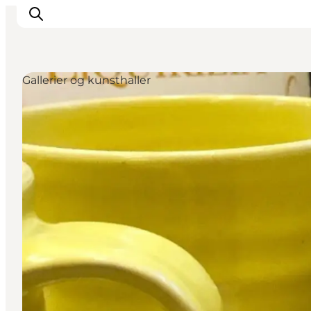
Gallerier og kunsthaller
Inspiration
Destinationer
Oplevelser
Overnatning
Planlæg ferien