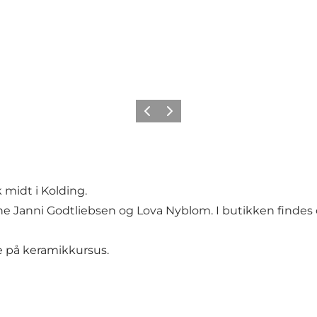
Forrige
Næste
idt i Kolding.
 Janni Godtliebsen og Lova Nyblom. I butikken findes o
 på keramikkursus.