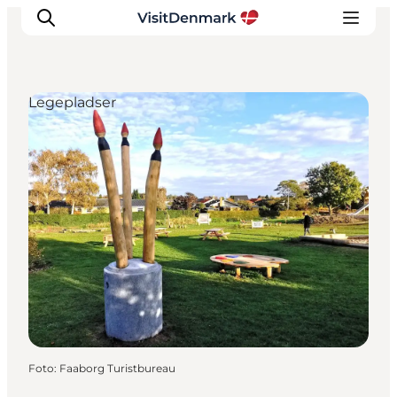
Legepladser
Inspiration
Destinationer
Oplevelser
Overnatning
Planlæg ferien
Foto
:
Faaborg Turistbureau