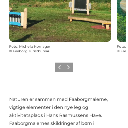
Foto
:
Michella Kornager
Foto
:
©
Faaborg Turistbureau
©
Faab
Forrige
Næste
Naturen er sammen med Faaborgmalerne,
vigtige elementer i den nye leg og
aktivitetsplads i Hans Rasmussens Have.
Faaborgmalernes skildringer af børn i