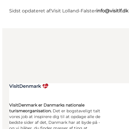
Sidst opdateret af:
Visit Lolland-Falster
info@visitlf.dk
VisitDenmark er Danmarks nationale
turismeorganisation.
Det er bogstaveligt talt
vores job at inspirere dig til at opdage alle de
bedste sider af det, Danmark har at byde på -
og vi håber, du finder masser af ting at