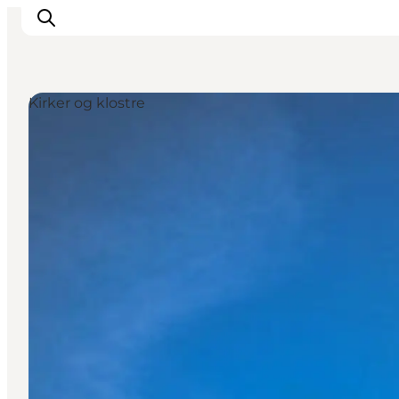
Kirker og klostre
Inspiration
Destinationer
Oplevelser
Overnatning
Planlæg ferien