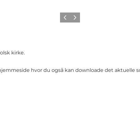
Forrige
Næste
olsk kirke.
hjemmeside
hvor du også kan downloade det aktuelle so