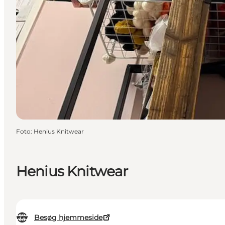
Foto
:
Henius Knitwear
Henius Knitwear
Besøg hjemmeside