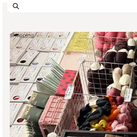
Shopping
Inspiration
Destinationer
Oplevelser
Overnatning
Planlæg ferien