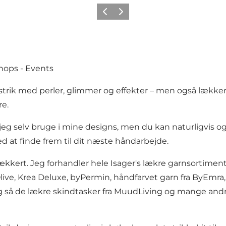
Forrige
Næste
hops - Events
r strik med perler, glimmer og effekter – men også lækkert 
re.
jeg selv bruge i mine designs, men du kan naturligvis ogs
 at finde frem til dit næste håndarbejde.
ækkert. Jeg forhandler hele Isager's lækre garnsortiment
live, Krea Deluxe, byPermin, håndfarvet garn fra ByEmra
 og så de lækre skindtasker fra MuudLiving og mange an