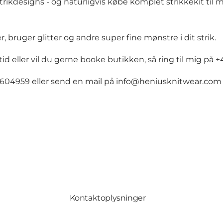
ikdesigns - og naturligvis købe komplet strikkekit til m
, bruger glitter og andre super fine mønstre i dit strik.
 eller vil du gerne booke butikken, så ring til mig på 
04959 eller send en mail på info@heniusknitwear.com hvi
Kontaktoplysninger