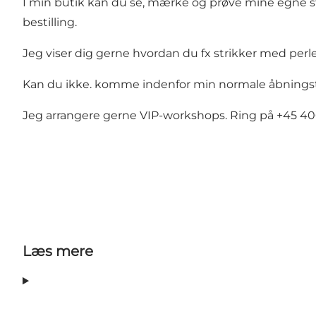
I min butik kan du se, mærke og prøve mine egne str
bestilling.
Jeg viser dig gerne hvordan du fx strikker med perler
Kan du ikke. komme indenfor min normale åbningstid
Jeg arrangere gerne VIP-workshops. Ring på +45 406
Læs mere