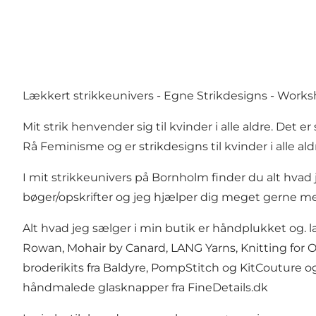
Lækkert strikkeunivers - Egne Strikdesigns - Works
Mit strik henvender sig til kvinder i alle aldre. Det e
Rå Feminisme og er strikdesigns til kvinder i alle ald
I mit strikkeunivers på Bornholm finder du alt hvad 
bøger/opskrifter og jeg hjælper dig meget gerne med
Alt hvad jeg sælger i min butik er håndplukket og. l
Rowan, Mohair by Canard, LANG Yarns, Knitting for O
broderikits fra Baldyre, PompStitch og KitCouture
håndmalede glasknapper fra FineDetails.dk