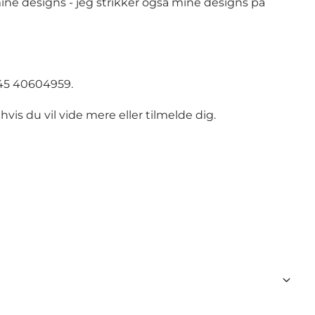
ine designs - jeg strikker også mine designs på
+45 40604959.
s du vil vide mere eller tilmelde dig.