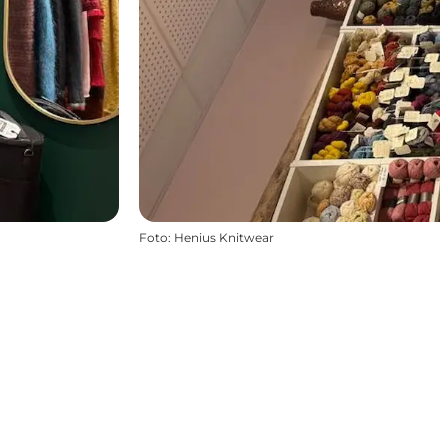
Foto
:
Henius Knitwear