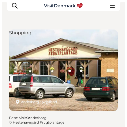
Shopping
Inspiration
Destinationer
Oplevelser
Overnatning
Planlæg ferien
Sønderborg, Sydjylland
Foto
:
VisitSønderborg
©
Hestehavegård Frugtplantage