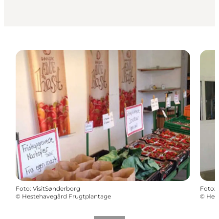
Foto
:
VisitSønderborg
Foto
:
©
Hestehavegård Frugtplantage
©
Hes