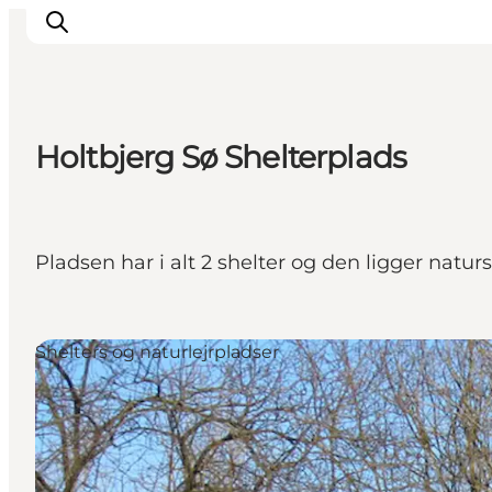
Holtbjerg Sø Shelterplads
Inspiration
Destinationer
Oplevelser
Pladsen har i alt 2 shelter og den ligger natur
Overnatning
Planlæg ferien
Shelters og naturlejrpladser