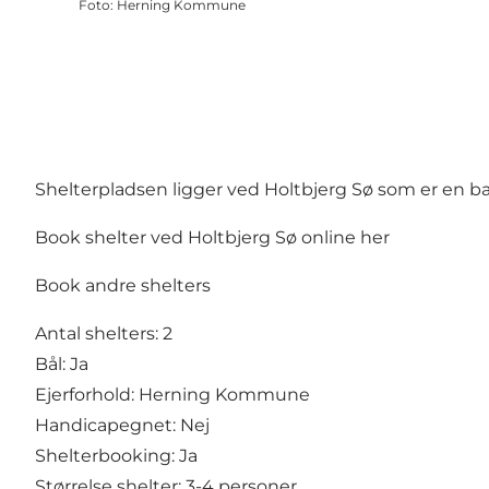
Foto
:
Herning Kommune
Shelterpladsen ligger ved Holtbjerg Sø som er en bad
Book shelter ved Holtbjerg Sø online her
Book andre shelters
Antal shelters: 2
Bål: Ja
Ejerforhold: Herning Kommune
Handicapegnet: Nej
Shelterbooking: Ja
Størrelse shelter: 3-4 personer