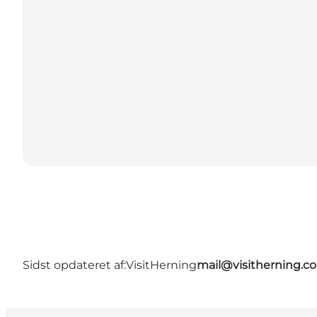
Sidst opdateret af:
VisitHerning
mail@visitherning.c