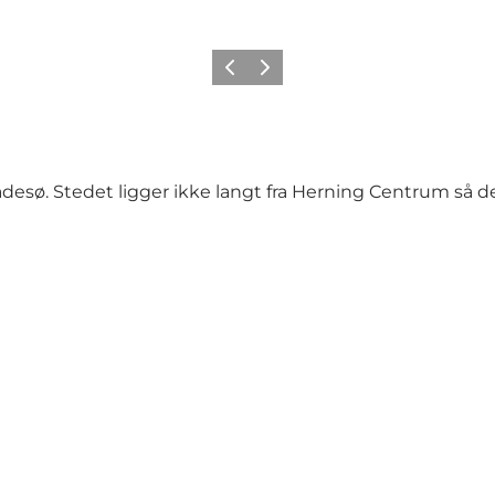
Forrige
Næste
esø. Stedet ligger ikke langt fra Herning Centrum så det