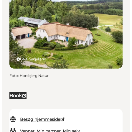
Give, Sydjylland
Foto
:
Horsbjerg Natur
Book
Besøg hjemmeside
Venner, Min partner, Mig selv