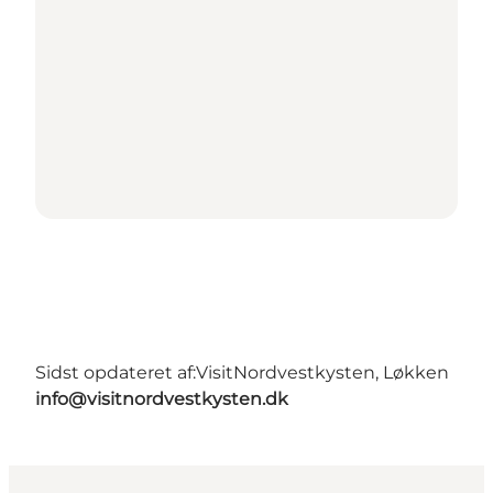
Sidst opdateret af:
VisitNordvestkysten, Løkken
info@visitnordvestkysten.dk