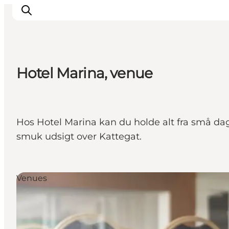
Hotel Marina, venue
Inspiration
Destinationer
Oplevelser
Hos Hotel Marina kan du holde alt fra små dag
Overnatning
smuk udsigt over Kattegat.
Planlæg ferien
Venues