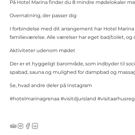
På Hotel Marina finder du 8 mindre mødelokaler med pl
Overnatning, der passer dig
I forbindelse med dit arrangement har Hotel Marina 
familieværelse. Alle værelser har eget bad/toilet, og
Aktiviteter udenom mødet
Der er et hyggeligt barområde, som indbyder til so
spabad, sauna og mulighed for dampbad og massage. 
Se, hvad andre deler på Instagram
#hotelmarinagrenaa
#visitdjursland
#visitaarhusreg
TripAdvisor
Instagram
Facebook
LinkedIn