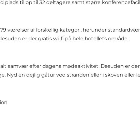
ads til op til 32 deltagere samt større konferencefacilite
79 værelser af forskellig kategori, herunder standardvæ
 desuden er der gratis wi-fi på hele hotellets område.
cialt samvær efter dagens mødeaktivitet. Desuden er der
Nyd en dejlig gåtur ved stranden eller i skoven eller l
ion