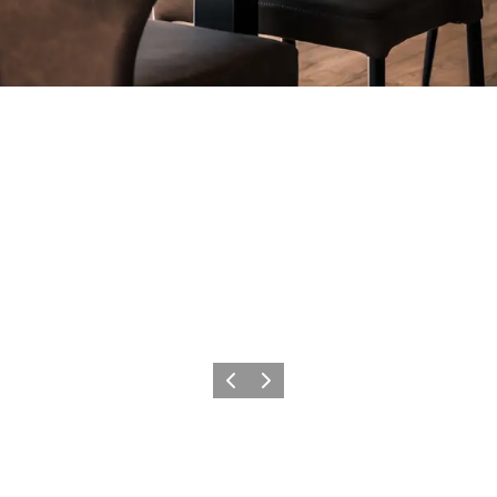
Forrige
Næste