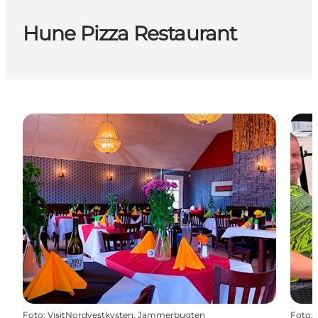
Hune Pizza Restaurant
Foto
:
VisitNordvestkysten, Jammerbugten
Foto
: