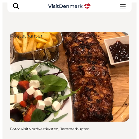
Restauranter
Inspiration
Destinationer
Oplevelser
Overnatning
Planlæg ferien
Foto
:
VisitNordvestkysten, Jammerbugten