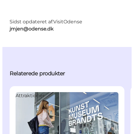
Sidst opdateret af:
VisitOdense
jmjen@odense.dk
Relaterede produkter
Attraktioner