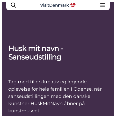
Inspiration
Husk mit navn -
Destinationer
Sanseudstilling
Oplevelser
Overnatning
Planlæg ferien
Tag med til en kreativ og legende
oplevelse for hele familien i Odense, når
sanseudstillingen med den danske
kunstner HuskMitNavn åbner på
kunstmuseet.