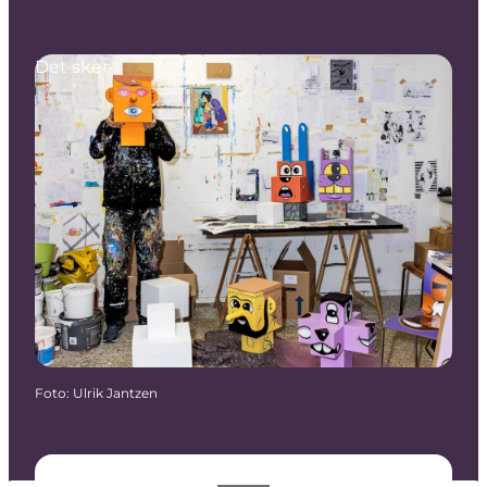
Det sker
Foto
:
Ulrik Jantzen