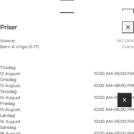
Datoer og tider
Datoer og tider
140 DKK
Priser
Besøg hjemmeside
Filtrér efter måned
8 August
10:00 AM–06:00 PM
Børn
Voksne
140 DKK
Lørdag
Børn & Unge (0-17)
Gratis
9 August
10:00 AM–05:00 PM
Søndag
11 August
10:00 AM–05:00 PM
Tirsdag
12 August
10:00 AM–05:00 PM
Onsdag
13 August
10:00 AM–08:00 PM
Torsdag
14 August
10:00 AM–05:00 PM
Fredag
Find vej
15 August
10:00 AM–06:00 PM
Lørdag
Amfipladsen 7
16 August
10:00 AM–05:00 PM
Søndag
5000 Odense C
18 August
10:00 AM–05:00 PM