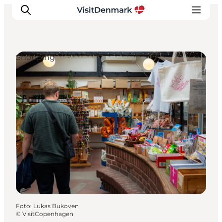
Shopping
Inspiration
Destinationer
Oplevelser
Overnatning
Planlæg ferien
Foto
:
Lukas Bukoven
©
VisitCopenhagen