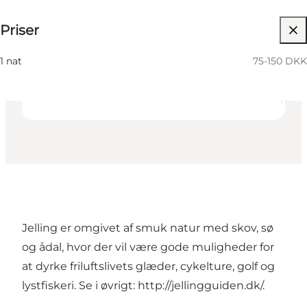
75-150 DKK
Priser
36
beds
Venner, Min partner, Mig selv
1 nat
75-150 DKK
Jelling er omgivet af smuk natur med skov, sø
og ådal, hvor der vil være gode muligheder for
at dyrke friluftslivets glæder, cykelture, golf og
lystfiskeri. Se i øvrigt:
http://jellingguiden.dk/
.