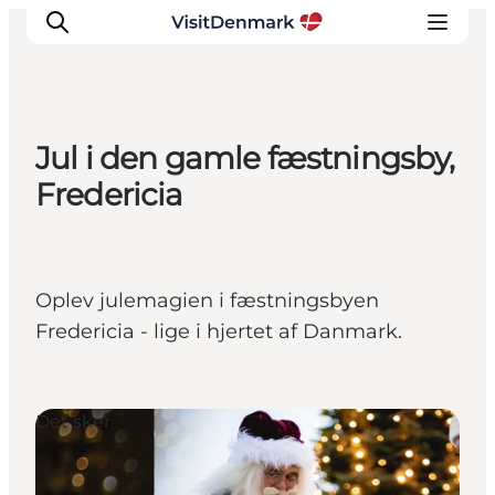
Jul i den gamle fæstningsby,
Inspiration
Fredericia
Destinationer
Oplevelser
Overnatning
Oplev julemagien i fæstningsbyen
Planlæg ferien
Fredericia - lige i hjertet af Danmark.
Det sker