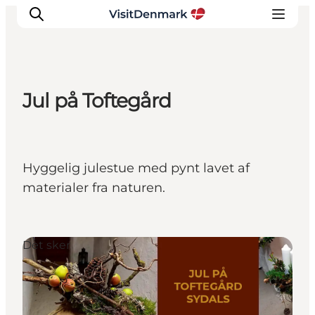
Jul på Toftegård
Inspiration
Destinationer
Oplevelser
Hyggelig julestue med pynt lavet af
Overnatning
materialer fra naturen.
Planlæg ferien
Det sker