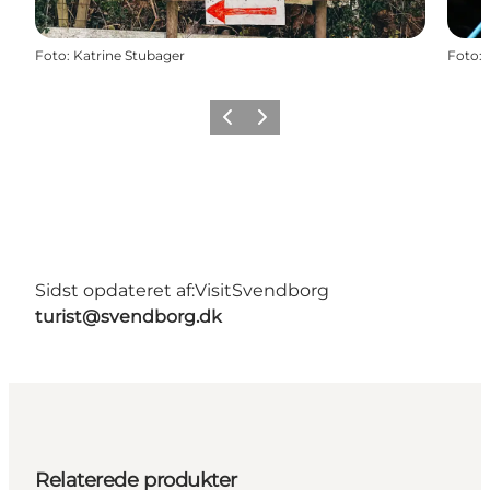
Foto
:
Katrine Stubager
Foto
:
Forrige
Næste
Sidst opdateret af:
VisitSvendborg
turist@svendborg.dk
Relaterede produkter