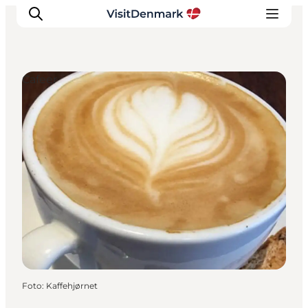
Cafeer
Inspiration
Destinationer
Oplevelser
Overnatning
Planlæg ferien
Foto
:
Kaffehjørnet