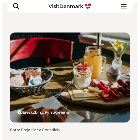
Restauranter
Inspiration
Destinationer
Oplevelser
Overnatning
Planlæg ferien
Ærøskøbing, Fyn og øerne
Foto
:
Freja Kock Christlieb