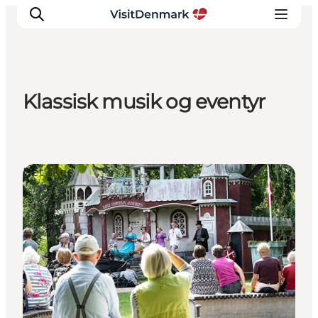
Klassisk musik og eventyr
Inspiration
Destinationer
Oplevelser
Det sker
Overnatning
Planlæg ferien