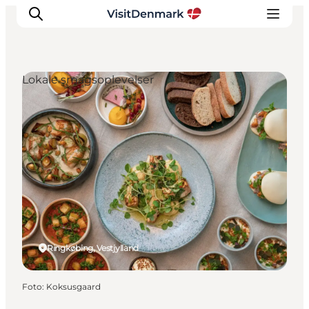
Lokale smagsoplevelser
Inspiration
Destinationer
Oplevelser
Overnatning
Planlæg ferien
Ringkøbing, Vestjylland
Foto
:
Koksusgaard