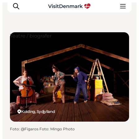
Teatre / biografer
Inspiration
Destinationer
Oplevelser
Overnatning
Planlæg ferien
Kolding, Sydjylland
Foto
:
@Figaros Foto: Mingo Photo