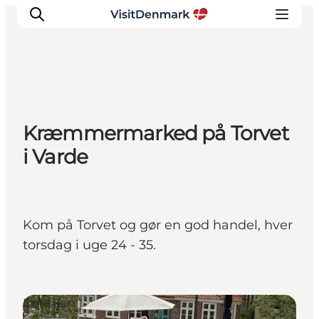
Inspiration
Kræmmermarked på Torvet
Destinationer
i Varde
Oplevelser
Overnatning
Planlæg ferien
Kom på Torvet og gør en god handel, hver
torsdag i uge 24 - 35.
Det sker