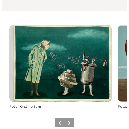
Foto
:
Kristine Suhr
Foto
:
Forrige
Næste