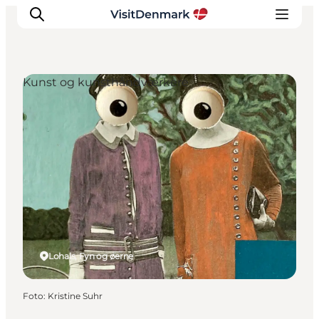
Kunst og kunsthåndværkere
Inspiration
Destinationer
Oplevelser
Overnatning
Planlæg ferien
Lohals, Fyn og øerne
Foto
:
Kristine Suhr