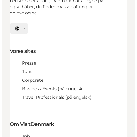
bedste sider af det, Danmark har at byde på -
og vi håber, du finder masser af ting at
opleve og se.
Vælg sprog
Vores sites
Presse
Turist
Corporate
Business Events (på engelsk)
Travel Professionals (på engelsk)
Om VisitDenmark
Job