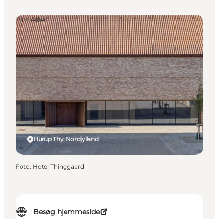
Hoteller
Hurup Thy, Nordjylland
Foto
:
Hotel Thinggaard
Besøg hjemmeside