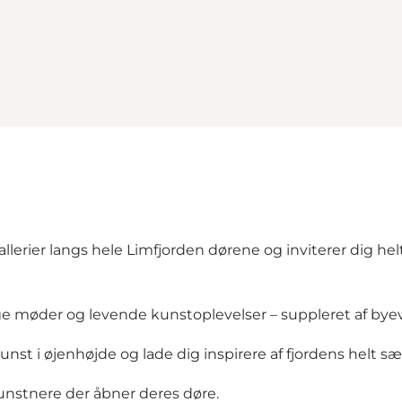
llerier langs hele Limfjorden dørene og inviterer dig h
lige møder og levende kunstoplevelser – suppleret af bye
unst i øjenhøjde og lade dig inspirere af fjordens helt s
nstnere der åbner deres døre.