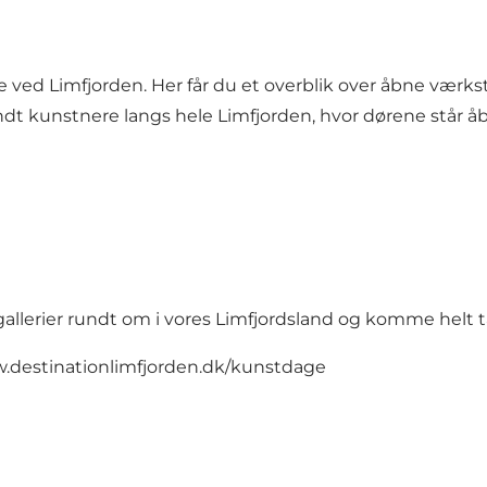
ed Limfjorden. Her får du et overblik over åbne værkste
andt kunstnere langs hele Limfjorden, hvor dørene står å
 gallerier rundt om i vores Limfjordsland og komme helt
w.destinationlimfjorden.dk/kunstdage