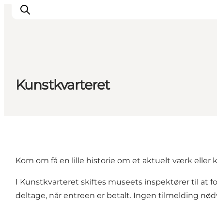
Inspiration
Kunstkvarteret
Destinationer
Oplevelser
Overnatning
Planlæg ferien
Kom om få en lille historie om et aktuelt værk eller
I Kunstkvarteret skiftes museets inspektører til at f
deltage, når entreen er betalt. Ingen tilmelding nø