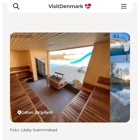
Wellness
Inspiration
Destinationer
Oplevelser
Overnatning
Planlæg ferien
Galten, Østjylland
Foto
:
Låsby Svømmebad