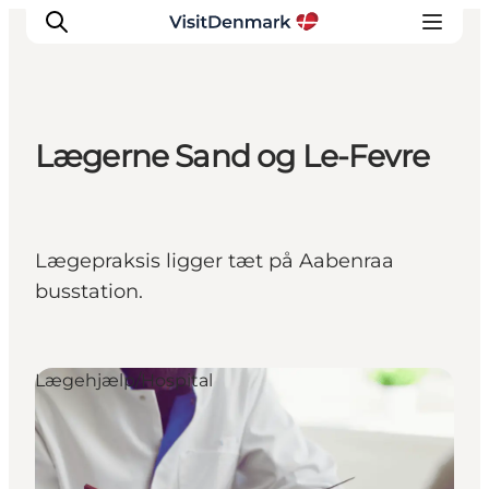
Lægerne Sand og Le-Fevre
Inspiration
Destinationer
Oplevelser
Lægepraksis ligger tæt på Aabenraa
Overnatning
busstation.
Planlæg ferien
Lægehjælp/Hospital