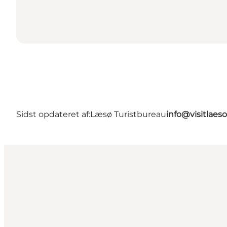
Sidst opdateret af:
Læsø Turistbureau
info@visitlaes