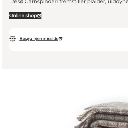
Læsø Garnspinderi fremstiller plaider, ulddyner
Online shop
Besøg hjemmeside