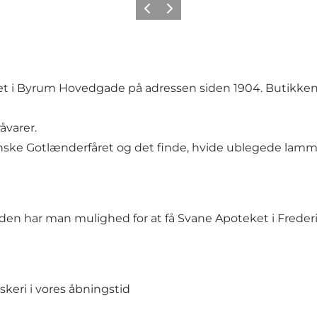
Forrige
Næste
et i Byrum Hovedgade på adressen siden 1904. Butikken er
åvarer.
enske Gotlænderfåret og det finde, hvide ublegede lam
n har man mulighed for at få Svane Apoteket i Frederik
skeri i vores åbningstid