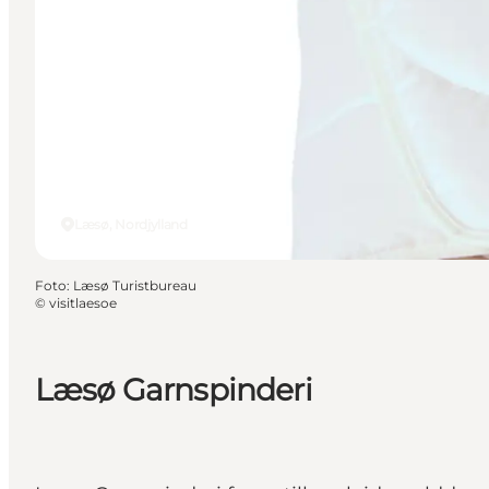
Læsø, Nordjylland
Foto
:
Læsø Turistbureau
©
visitlaesoe
Læsø Garnspinderi