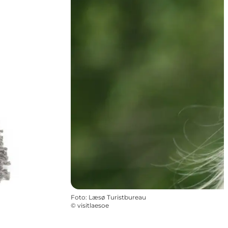
Foto
:
Læsø Turistbureau
©
visitlaesoe