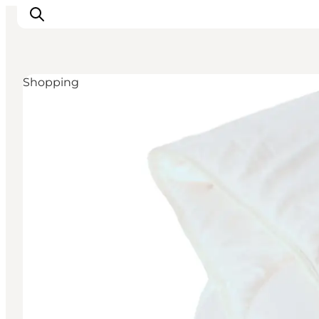
Shopping
Inspiration
Destinationer
Oplevelser
Overnatning
Planlæg ferien